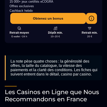
15 000+ jeux certifiés eCOGRA
Offres exclusives
Cashback hebdo
Obtenez un bonus
Retrait moyen
Dépôt min.
Retrait min.
E-wallet ~24 h
10–20 €
20 €
La note pèse quatre choses : la générosité des
offres, la taille du catalogue, la vitesse des
paiements et la clarté des conditions. Les fiches qui
suivent entrent dans le détail, casino par casino.
Les Casinos en Ligne que Nous
Recommandons en France