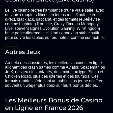
Le live casino recrée l’ambiance d’une vraie salle, avec
de vrais croupiers filmés en temps réel. Roulette en
direct, blackjack, baccarat, et des formats jeu-télévisé
comme Lightning Roulette, Crazy Time ou Monopoly
Live, souvent signés Evolution Gaming. WinKingdom
brille particulièrement ici. Une connexion stable suffit
pour suivre les tables, sur ordinateur comme sur mobile.
Autres Jeux
Au-delà des classiques, les meilleurs casinos en ligne
alignent des crash games comme Aviator, Spaceman ou
JetX, des jeux instantanés, des mini-jeux type Plinko et
Chicken Road, plus des loteries et des tournois. Ces
formats rapides séduisent un public plus jeune et offrent
souvent un wager plus doux sur leurs bonus dédiés.
Les Meilleurs Bonus de Casino
en Ligne en France 2026