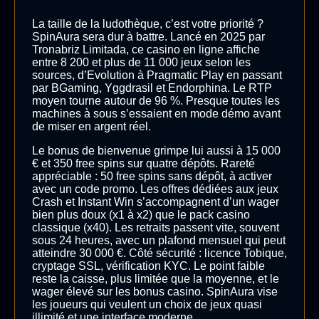
La taille de la ludothèque, c’est votre priorité ?
SpinAura sera dur à battre. Lancé en 2025 par
Tronabriz Limitada, ce casino en ligne affiche
entre 8 200 et plus de 11 000 jeux selon les
sources, d’Evolution à Pragmatic Play en passant
par BGaming, Yggdrasil et Endorphina. Le RTP
moyen tourne autour de 96 %. Presque toutes les
machines à sous s’essaient en mode démo avant
de miser en argent réel.
Le bonus de bienvenue grimpe lui aussi à 15 000
€ et 350 free spins sur quatre dépôts. Rareté
appréciable : 50 free spins sans dépôt, à activer
avec un code promo. Les offres dédiées aux jeux
Crash et Instant Win s’accompagnent d’un wager
bien plus doux (x1 à x2) que le pack casino
classique (x40). Les retraits passent vite, souvent
sous 24 heures, avec un plafond mensuel qui peut
atteindre 30 000 €. Côté sécurité : licence Tobique,
cryptage SSL, vérification KYC. Le point faible
reste la caisse, plus limitée que la moyenne, et le
wager élevé sur les bonus casino. SpinAura vise
les joueurs qui veulent un choix de jeux quasi
illimité et une interface moderne.