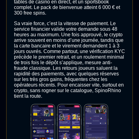
tables de casino en direct, et un sportsbook
complet. Le pack de bienvenue atteint 6 000 € et
300 free spins.
Sa vraie force, c’est la vitesse de paiement. Le
service financier valide votre demande sous 48
heures au maximum. Une fois approuvé, le crypto
arrive souvent en moins d’une journée, tandis que
la carte bancaire et le virement demandent 1 à 3
jours ouvrés. Comme partout, une vérification KYC
précède le premier retrait, et un roulement minimal
de trois fois le dépôt s’applique, mesure anti-
fraude classique. Les retours joueurs saluent la
rapidité des paiements, avec quelques réserves
sur les très gros gains, fréquentes chez les
opérateurs récents. Pour encaisser vite, surtout en
crypto, sans rogner sur le catalogue, SpinoRhino
tient la route.