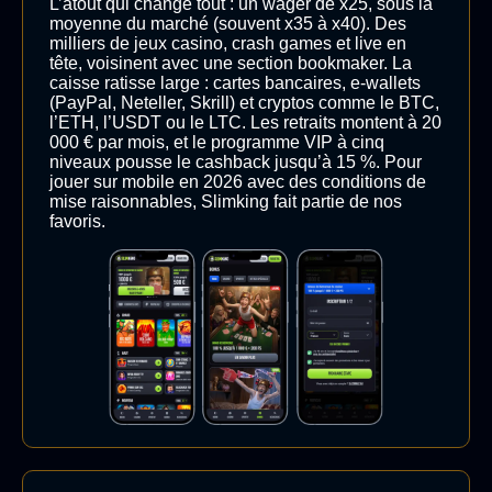
L’atout qui change tout : un wager de x25, sous la
moyenne du marché (souvent x35 à x40). Des
milliers de jeux casino, crash games et live en
tête, voisinent avec une section bookmaker. La
caisse ratisse large : cartes bancaires, e-wallets
(PayPal, Neteller, Skrill) et cryptos comme le BTC,
l’ETH, l’USDT ou le LTC. Les retraits montent à 20
000 € par mois, et le programme VIP à cinq
niveaux pousse le cashback jusqu’à 15 %. Pour
jouer sur mobile en 2026 avec des conditions de
mise raisonnables, Slimking fait partie de nos
favoris.