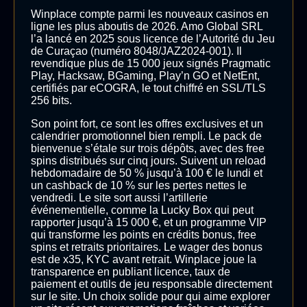
Winplace compte parmi les nouveaux casinos en
ligne les plus aboutis de 2026. Amo Global SRL
l’a lancé en 2025 sous licence de l’Autorité du Jeu
de Curaçao (numéro 8048/JAZ2024-001). Il
revendique plus de 15 000 jeux signés Pragmatic
Play, Hacksaw, BGaming, Play’n GO et NetEnt,
certifiés par eCOGRA, le tout chiffré en SSL/TLS
256 bits.
Son point fort, ce sont les offres exclusives et un
calendrier promotionnel bien rempli. Le pack de
bienvenue s’étale sur trois dépôts, avec des free
spins distribués sur cinq jours. Suivent un reload
hebdomadaire de 50 % jusqu’à 100 € le lundi et
un cashback de 10 % sur les pertes nettes le
vendredi. Le site sort aussi l’artillerie
événementielle, comme la Lucky Box qui peut
rapporter jusqu’à 15 000 €, et un programme VIP
qui transforme les points en crédits bonus, free
spins et retraits prioritaires. Le wager des bonus
est de x35, KYC avant retrait. Winplace joue la
transparence en publiant licence, taux de
paiement et outils de jeu responsable directement
sur le site. Un choix solide pour qui aime explorer