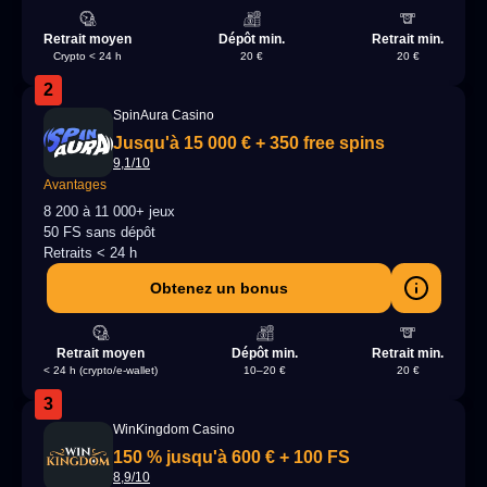
Retrait moyen
Dépôt min.
Retrait min.
Crypto < 24 h
20 €
20 €
2
SpinAura Casino
Jusqu'à 15 000 € + 350 free spins
9,1/10
Avantages
8 200 à 11 000+ jeux
50 FS sans dépôt
Retraits < 24 h
Obtenez un bonus
Retrait moyen
Dépôt min.
Retrait min.
< 24 h (crypto/e-wallet)
10–20 €
20 €
3
WinKingdom Casino
150 % jusqu'à 600 € + 100 FS
8,9/10