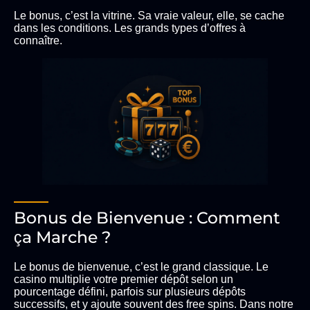
Le bonus, c’est la vitrine. Sa vraie valeur, elle, se cache
dans les conditions. Les grands types d’offres à
connaître.
Bonus de Bienvenue : Comment
ça Marche ?
Le bonus de bienvenue, c’est le grand classique. Le
casino multiplie votre premier dépôt selon un
pourcentage défini, parfois sur plusieurs dépôts
successifs, et y ajoute souvent des free spins. Dans notre