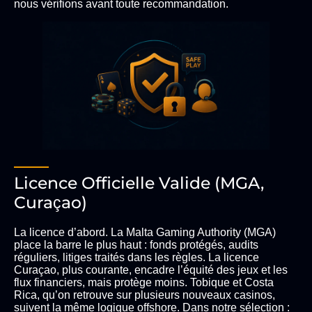
nous vérifions avant toute recommandation.
Licence Officielle Valide (MGA,
Curaçao)
La licence d’abord. La Malta Gaming Authority (MGA)
place la barre le plus haut : fonds protégés, audits
réguliers, litiges traités dans les règles. La licence
Curaçao, plus courante, encadre l’équité des jeux et les
flux financiers, mais protège moins. Tobique et Costa
Rica, qu’on retrouve sur plusieurs nouveaux casinos,
suivent la même logique offshore. Dans notre sélection :