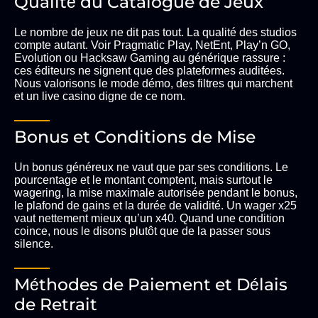
Qualité du Catalogue de Jeux
Le nombre de jeux ne dit pas tout. La qualité des studios
compte autant. Voir Pragmatic Play, NetEnt, Play’n GO,
Evolution ou Hacksaw Gaming au générique rassure :
ces éditeurs ne signent que des plateformes auditées.
Nous valorisons le mode démo, des filtres qui marchent
et un live casino digne de ce nom.
Bonus et Conditions de Mise
Un bonus généreux ne vaut que par ses conditions. Le
pourcentage et le montant comptent, mais surtout le
wagering, la mise maximale autorisée pendant le bonus,
le plafond de gains et la durée de validité. Un wager x25
vaut nettement mieux qu’un x40. Quand une condition
coince, nous le disons plutôt que de la passer sous
silence.
Méthodes de Paiement et Délais
de Retrait