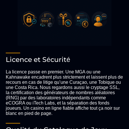
Licence et Sécurité
La licence passe en premier. Une MGA ou une
Kahnawake encadrent plus strictement et laissent plus de
recours en cas de litige qu’une Curaçao, une Tobique ou
une Costa Rica. Nous regardons aussi le cryptage SSL,
la certification des générateurs de nombres aléatoires
(RNG) par des laboratoires indépendants comme
eCOGRA ou iTech Labs, et la séparation des fonds
joueurs. Un casino en ligne fiable affiche tout ça noir sur
blanc en pied de page.