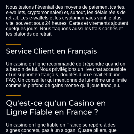
Nous testons l’éventail des moyens de paiement (cartes,
e-wallets, cryptomonnaies) et, surtout, les délais réels de
retrait. Les e-wallets et les cryptomonnaies vont le plus
vite, souvent sous 24 heures. Cartes et virements ajoutent
quelques jours. Nous traquons aussi les frais cachés et
les plafonds de retrait.
Service Client en Français
Un casino en ligne recommandé doit répondre quand on
a besoin de lui. Nous privilégions un live chat accessible
et un support en français, doublés d’un e-mail et d’une
FAQ. Un conseiller qui mentionne de lui-même une limite
comme le plafond de gains montre qu’il joue franc jeu.
Qu’est-ce qu’un Casino en
Ligne Fiable en France ?
Un casino en ligne fiable en France se repère à des
signes concrets, pas à un slogan. Quatre piliers, que